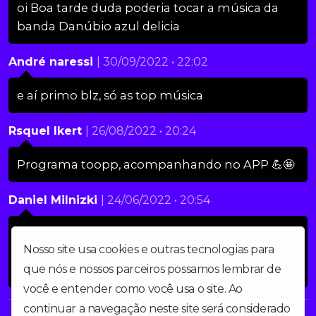
oi Boa tarde duda poderia tocar a música da
banda Danúbio azul delicia
André naressi
| 30/09/2022 • 22:02
e aí primo blz, só as top música
Rsquel Ikert
| 26/08/2022 • 20:24
Programa toopp, acompanhando no APP 💪🤩
Daniel Milnizki
| 24/06/2022 • 20:54
Eae pia, parabéns pelo programa, só musicão,
Nosso site usa cookies e outras tecnologias para
acompanhando pelo app aqui, parabens e
que nós e nossos parceiros possamos lembrar de
grande abraço
você e entender como você usa o site. Ao
continuar a navegação neste site será considerado