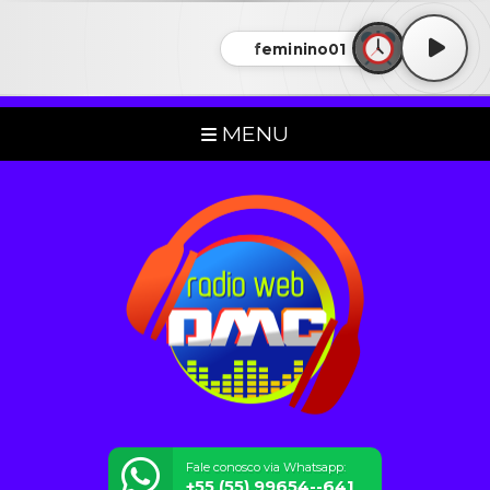
feminino01
MENU
Fale conosco via Whatsapp:
+55 (55) 99654--641